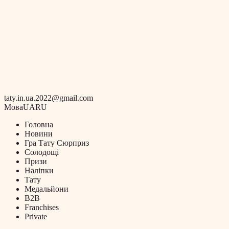
taty.in.ua.2022@gmail.com
Мова
UA
RU
Головна
Новини
Гра Тату Сюрприз
Солодощі
Призи
Наліпки
Тату
Медальйони
B2B
Franchises
Private