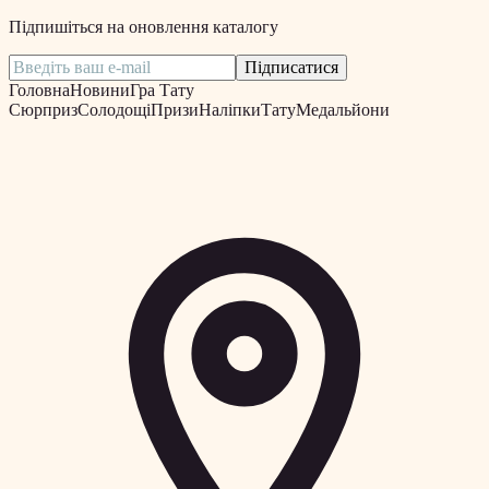
Підпишіться на оновлення каталогу
Підписатися
Головна
Новини
Гра Тату
Сюрприз
Солодощі
Призи
Наліпки
Тату
Медальйони