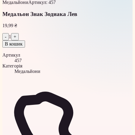
Медальйони
Артикул
:
457
Медальон Знак Зодиака Лев
19,99 ₴
-
1
+
В кошик
Артикул
457
Категорія
Медальйони