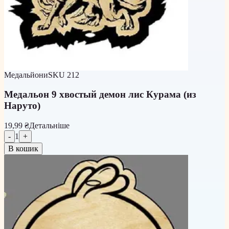
Медальйони
SKU
212
Медальон 9 хвостый демон лис Курама (из
Наруто)
19,99 ₴
Детальніше
-
1
+
В кошик