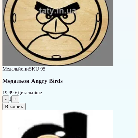
Медальйони
SKU
95
Медальон Angry Birds
19,99 ₴
Детальніше
-
1
+
В кошик