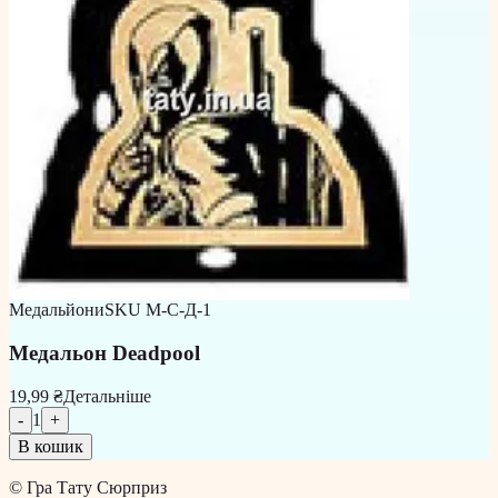
Медальйони
SKU
М-С-Д-1
Медальон Deadpool
19,99 ₴
Детальніше
-
1
+
В кошик
©
Гра Тату Сюрприз