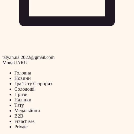
taty.in.ua.2022@gmail.com
Мова
UA
RU
Головна
Новини
Гра Тату Сюрприз
Солодощі
Призи
Наліпки
Тату
Медальйони
B2B
Franchises
Private