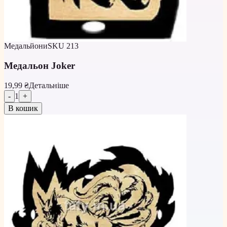
Медальйони
SKU
213
Медальон Joker
19,99 ₴
Детальніше
-
1
+
В кошик