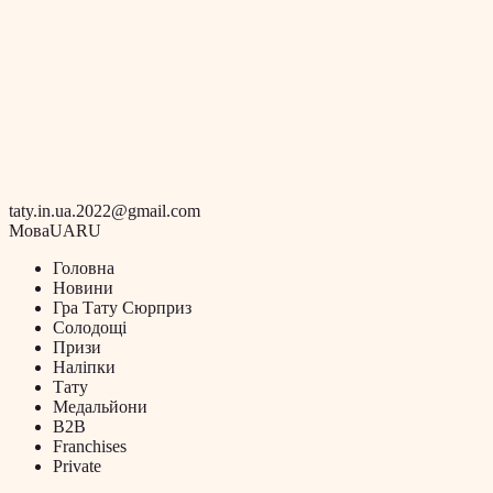
taty.in.ua.2022@gmail.com
Мова
UA
RU
Головна
Новини
Гра Тату Сюрприз
Солодощі
Призи
Наліпки
Тату
Медальйони
B2B
Franchises
Private