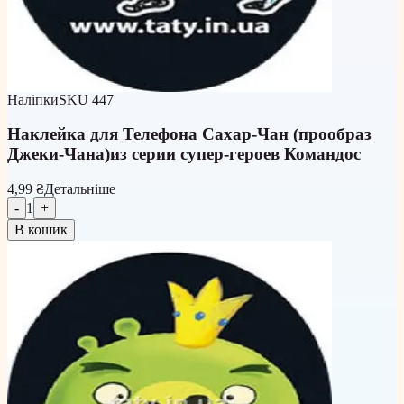
Наліпки
SKU
447
Наклейка для Телефона Сахар-Чан (прообраз
Джеки-Чана)из серии супер-героев Командос
4,99 ₴
Детальніше
-
1
+
В кошик