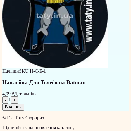
Наліпки
SKU
Н-С-Б-1
Наклейка Для Телефона Batman
4,99 ₴
Детальніше
-
1
+
В кошик
©
Гра Тату Сюрприз
Підпишіться на оновлення каталогу