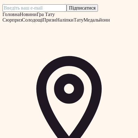
Підписатися
Головна
Новини
Гра Тату
Сюрприз
Солодощі
Призи
Наліпки
Тату
Медальйони