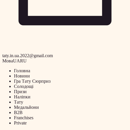
taty.in.ua.2022@gmail.com
Мова
UA
RU
Головна
Новини
Гра Тату Сюрприз
Солодощі
Призи
Наліпки
Тату
Медальйони
B2B
Franchises
Private