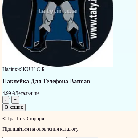
Наліпки
SKU
Н-С-Б-1
Наклейка Для Телефона Batman
4,99 ₴
Детальніше
-
1
+
В кошик
©
Гра Тату Сюрприз
Підпишіться на оновлення каталогу