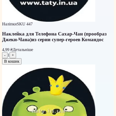
Наліпки
SKU
447
Наклейка для Телефона Сахар-Чан (прообраз
Джеки-Чана)из серии супер-героев Командос
4,99 ₴
Детальніше
-
1
+
В кошик