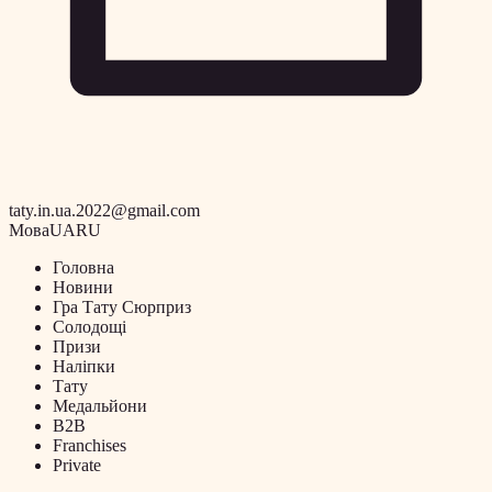
taty.in.ua.2022@gmail.com
Мова
UA
RU
Головна
Новини
Гра Тату Сюрприз
Солодощі
Призи
Наліпки
Тату
Медальйони
B2B
Franchises
Private