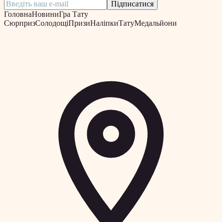
Підписатися
Головна
Новини
Гра Тату
Сюрприз
Солодощі
Призи
Наліпки
Тату
Медальйони