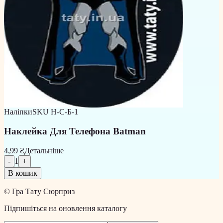
Наліпки
SKU
Н-С-Б-1
Наклейка Для Телефона Batman
4,99 ₴
Детальніше
-
1
+
В кошик
©
Гра Тату Сюрприз
Підпишіться на оновлення каталогу