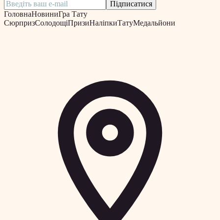
Підписатися
Головна
Новини
Гра Тату
Сюрприз
Солодощі
Призи
Наліпки
Тату
Медальйони