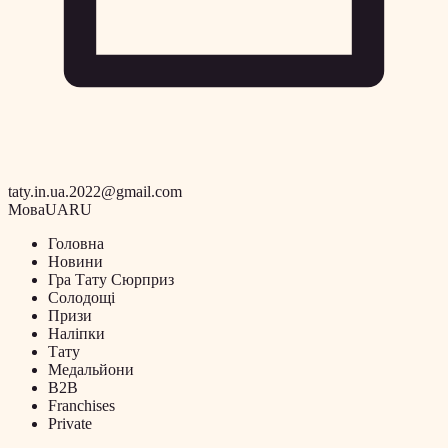
taty.in.ua.2022@gmail.com
Мова
UA
RU
Головна
Новини
Гра Тату Сюрприз
Солодощі
Призи
Наліпки
Тату
Медальйони
B2B
Franchises
Private