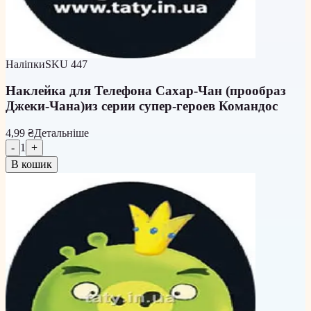
Наліпки
SKU
447
Наклейка для Телефона Сахар-Чан (прообраз
Джеки-Чана)из серии супер-героев Командос
4,99 ₴
Детальніше
-
1
+
В кошик