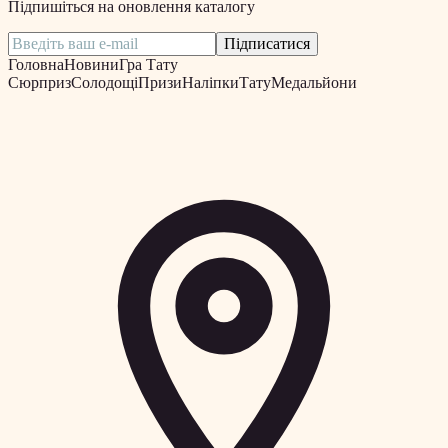
Підпишіться на оновлення каталогу
Підписатися
Головна
Новини
Гра Тату
Сюрприз
Солодощі
Призи
Наліпки
Тату
Медальйони