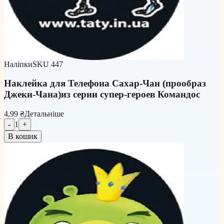
Наліпки
SKU
447
Наклейка для Телефона Сахар-Чан (прообраз
Джеки-Чана)из серии супер-героев Командос
4,99 ₴
Детальніше
-
1
+
В кошик