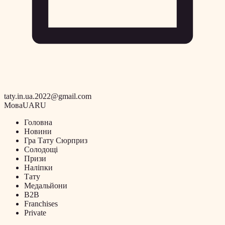
taty.in.ua.2022@gmail.com
Мова
UA
RU
Головна
Новини
Гра Тату Сюрприз
Солодощі
Призи
Наліпки
Тату
Медальйони
B2B
Franchises
Private