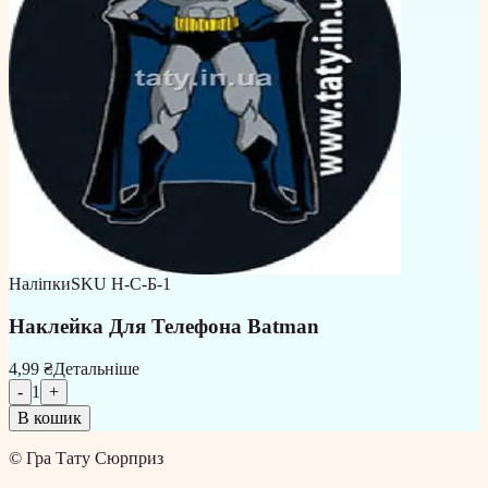
Наліпки
SKU
Н-С-Б-1
Наклейка Для Телефона Batman
4,99 ₴
Детальніше
-
1
+
В кошик
©
Гра Тату Сюрприз