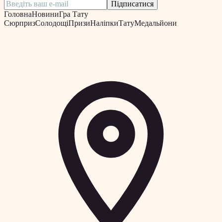
Підписатися
Головна
Новини
Гра Тату
Сюрприз
Солодощі
Призи
Наліпки
Тату
Медальйони