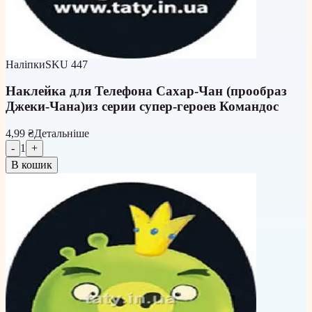
Наліпки
SKU
447
Наклейка для Телефона Сахар-Чан (прообраз
Джеки-Чана)из серии супер-героев Командос
4,99 ₴
Детальніше
-
1
+
В кошик