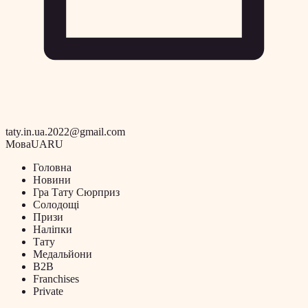
taty.in.ua.2022@gmail.com
Мова
UA
RU
Головна
Новини
Гра Тату Сюрприз
Солодощі
Призи
Наліпки
Тату
Медальйони
B2B
Franchises
Private