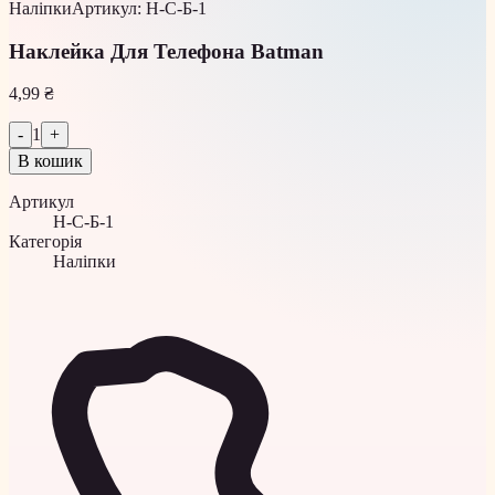
Наліпки
Артикул
:
Н-С-Б-1
Наклейка Для Телефона Batman
4,99 ₴
-
1
+
В кошик
Артикул
Н-С-Б-1
Категорія
Наліпки