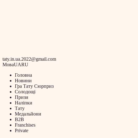
taty.in.ua.2022@gmail.com
Мова
UA
RU
Головна
Новини
Гра Тату Сюрприз
Солодощі
Призи
Наліпки
Тату
Медальйони
B2B
Franchises
Private