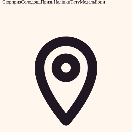
Сюрприз
Солодощі
Призи
Наліпки
Тату
Медальйони