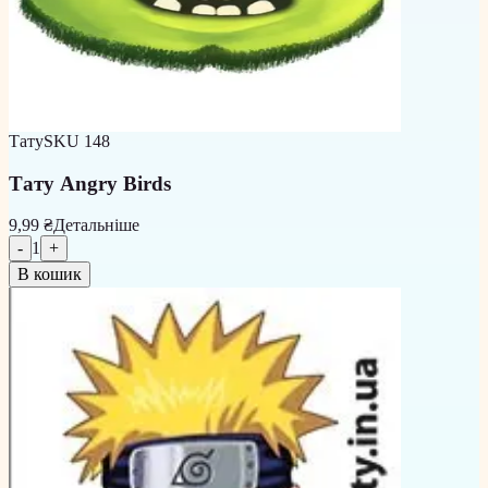
Тату
SKU
148
Тату Angry Birds
9,99 ₴
Детальніше
-
1
+
В кошик