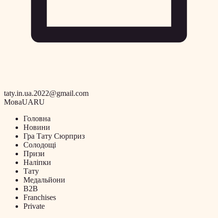
taty.in.ua.2022@gmail.com
Мова
UA
RU
Головна
Новини
Гра Тату Сюрприз
Солодощі
Призи
Наліпки
Тату
Медальйони
B2B
Franchises
Private