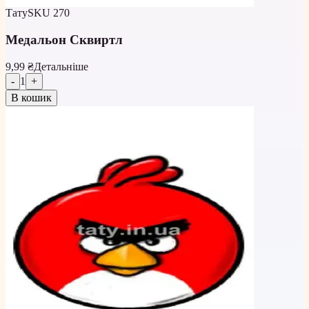
Тату
SKU
270
Медальон Сквиртл
9,99 ₴
Детальніше
-
1
+
В кошик