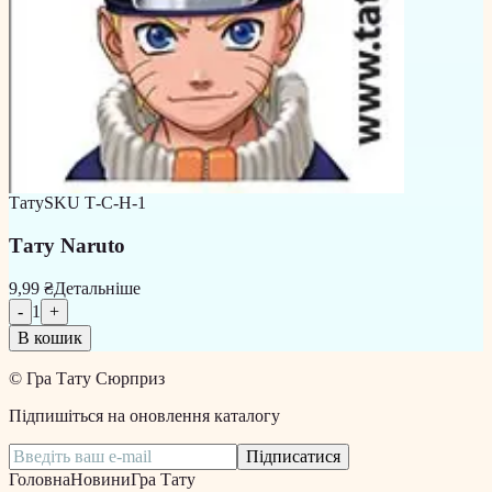
Тату
SKU
Т-С-Н-1
Тату Naruto
9,99 ₴
Детальніше
-
1
+
В кошик
©
Гра Тату Сюрприз
Підпишіться на оновлення каталогу
Підписатися
Головна
Новини
Гра Тату