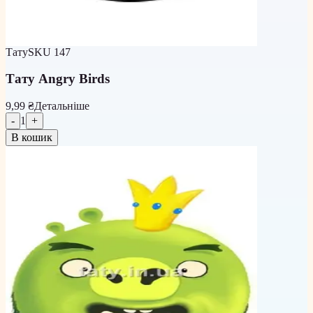
Тату
SKU
147
Тату Angry Birds
9,99 ₴
Детальніше
-
1
+
В кошик