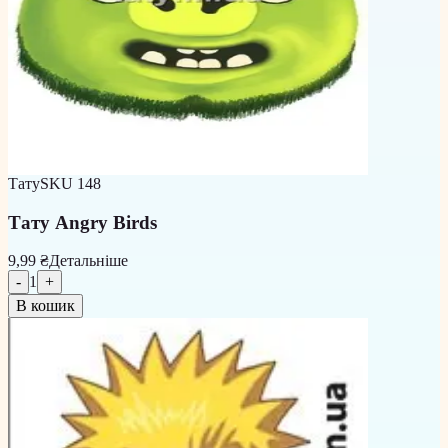
Тату
SKU
148
Тату Angry Birds
9,99 ₴
Детальніше
-
1
+
В кошик