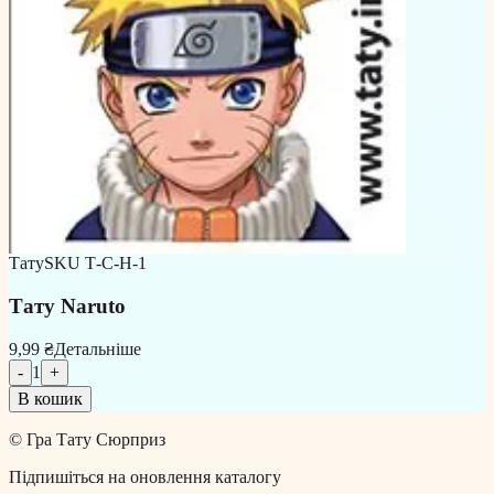
Тату
SKU
Т-С-Н-1
Тату Naruto
9,99 ₴
Детальніше
-
1
+
В кошик
©
Гра Тату Сюрприз
Підпишіться на оновлення каталогу