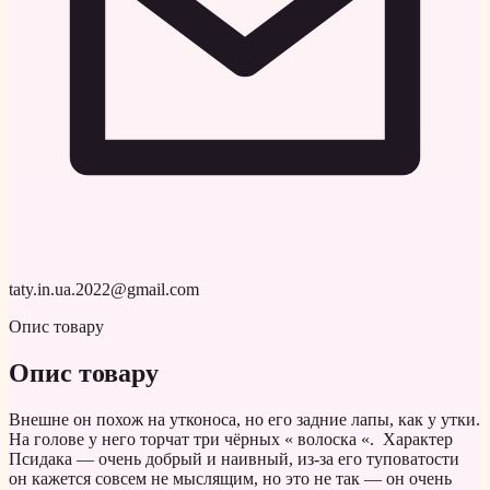
taty.in.ua.2022@gmail.com
Опис товару
Опис товару
Внешне он похож на утконоса, но его задние лапы, как у утки.
На голове у него торчат три чёрных « волоска «. Характер
Псидака — очень добрый и наивный, из-за его туповатости
он кажется совсем не мыслящим, но это не так — он очень