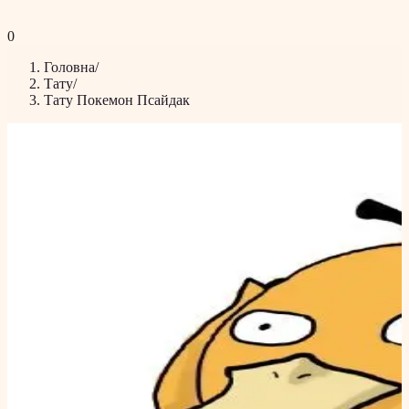
0
Головна
/
Тату
/
Тату Покемон Псайдак