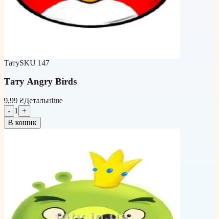
Тату
SKU
147
Тату Angry Birds
9,99 ₴
Детальніше
-
1
+
В кошик