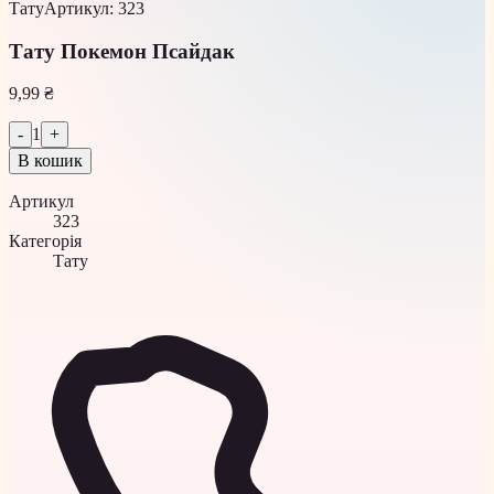
Тату
Артикул
:
323
Тату Покемон Псайдак
9,99 ₴
-
1
+
В кошик
Артикул
323
Категорія
Тату