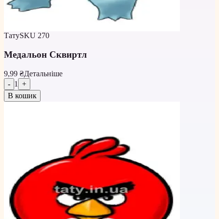
Тату
SKU
270
Медальон Сквиртл
9,99 ₴
Детальніше
-
1
+
В кошик