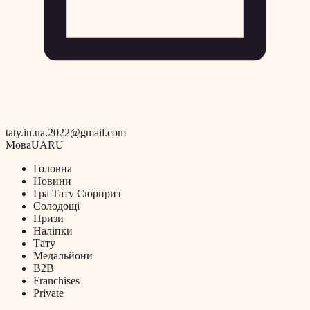
taty.in.ua.2022@gmail.com
Мова
UA
RU
Головна
Новини
Гра Тату Сюрприз
Солодощі
Призи
Наліпки
Тату
Медальйони
B2B
Franchises
Private