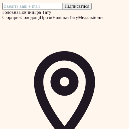
Підписатися
Головна
Новини
Гра Тату
Сюрприз
Солодощі
Призи
Наліпки
Тату
Медальйони