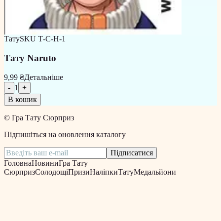
Тату
SKU
Т-С-Н-1
Тату Naruto
9,99 ₴
Детальніше
-
1
+
В кошик
©
Гра Тату Сюрприз
Підпишіться на оновлення каталогу
Підписатися
Головна
Новини
Гра Тату
Сюрприз
Солодощі
Призи
Наліпки
Тату
Медальйони