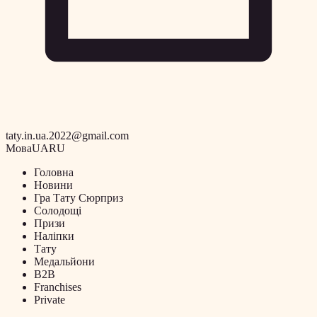
taty.in.ua.2022@gmail.com
Мова
UA
RU
Головна
Новини
Гра Тату Сюрприз
Солодощі
Призи
Наліпки
Тату
Медальйони
B2B
Franchises
Private