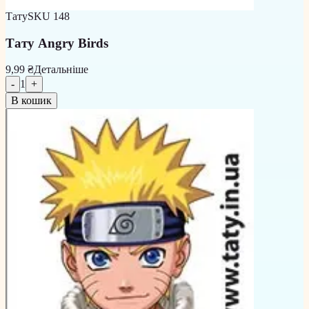
Тату
SKU
148
Тату Angry Birds
9,99 ₴
Детальніше
-
1
+
В кошик