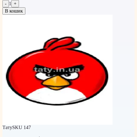
-
1
+
В кошик
Тату
SKU
147