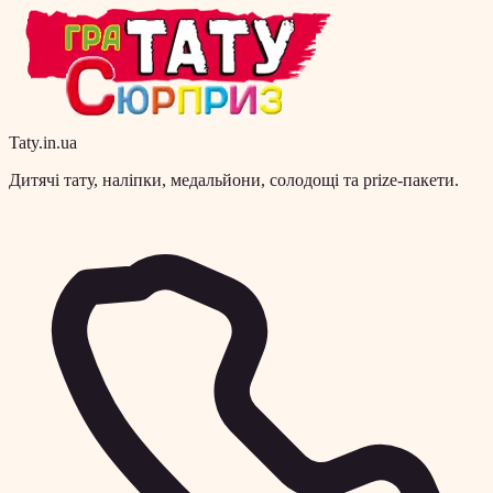
Taty.in.ua
Дитячі тату, наліпки, медальйони, солодощі та prize-пакети.