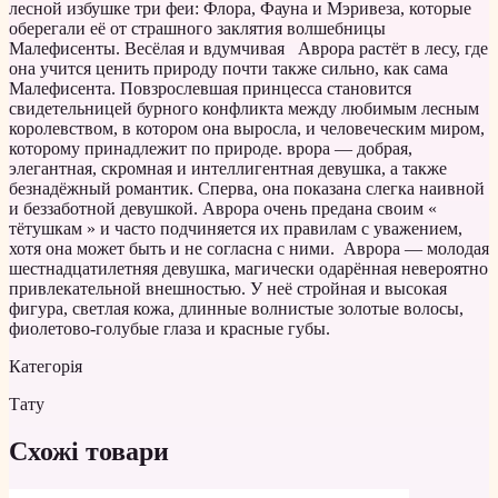
лесной избушке три феи: Флора, Фауна и Мэривеза, которые
оберегали её от страшного заклятия волшебницы
Малефисенты. Весёлая и вдумчивая Аврора растёт в лесу, где
она учится ценить природу почти также сильно, как сама
Малефисента. Повзрослевшая принцесса становится
свидетельницей бурного конфликта между любимым лесным
королевством, в котором она выросла, и человеческим миром,
которому принадлежит по природе. врора — добрая,
элегантная, скромная и интеллигентная девушка, а также
безнадёжный романтик. Сперва, она показана слегка наивной
и беззаботной девушкой. Аврора очень предана своим «
тётушкам » и часто подчиняется их правилам с уважением,
хотя она может быть и не согласна с ними. Аврора — молодая
шестнадцатилетняя девушка, магически одарённая невероятно
привлекательной внешностью. У неё стройная и высокая
фигура, светлая кожа, длинные волнистые золотые волосы,
фиолетово-голубые глаза и красные губы.
Категорія
Тату
Схожі товари