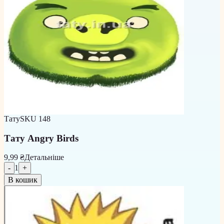
Тату
SKU
148
Тату Angry Birds
9,99 ₴
Детальніше
-
1
+
В кошик