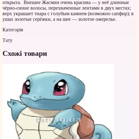
открыта. Внешне Жасмин очень красива — у неё длинные
чёрно-синие волосы, перехваченные лентами в двух местах;
верх украшает тиара с голубым камнем (возможно сапфир); в
ушах золотые серёжки, а на шее — золотое ожерелье.
Категорія
Тату
Схожі товари