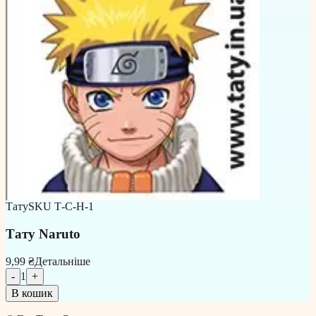
Тату
SKU
Т-С-Н-1
Тату Naruto
9,99 ₴
Детальніше
-
1
+
В кошик