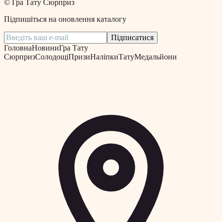
©
Гра Тату Сюрприз
Підпишіться на оновлення каталогу
Підписатися
Головна
Новини
Гра Тату
Сюрприз
Солодощі
Призи
Наліпки
Тату
Медальйони