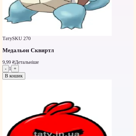
Тату
SKU
270
Медальон Сквиртл
9,99 ₴
Детальніше
-
1
+
В кошик