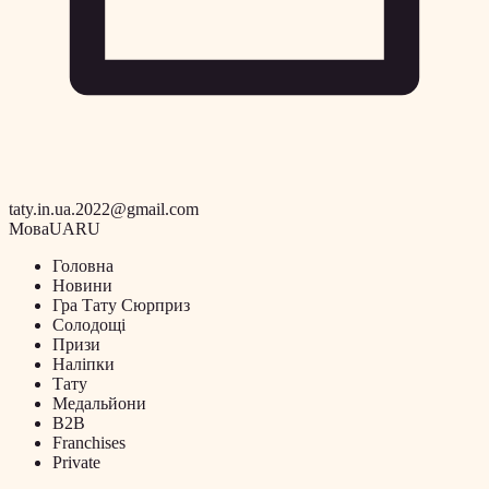
taty.in.ua.2022@gmail.com
Мова
UA
RU
Головна
Новини
Гра Тату Сюрприз
Солодощі
Призи
Наліпки
Тату
Медальйони
B2B
Franchises
Private