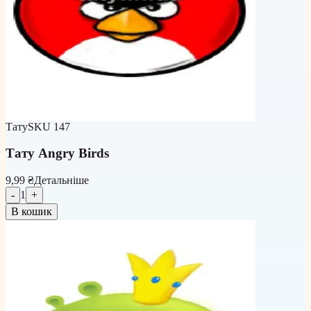
Тату
SKU
147
Тату Angry Birds
9,99 ₴
Детальніше
-
1
+
В кошик