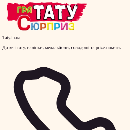
Taty.in.ua
Дитячі тату, наліпки, медальйони, солодощі та prize-пакети.