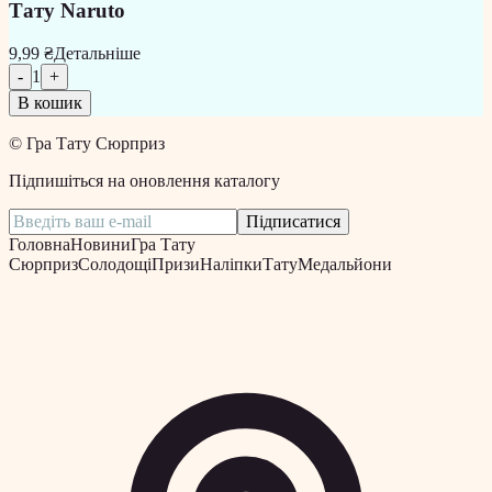
Тату Naruto
9,99 ₴
Детальніше
-
1
+
В кошик
©
Гра Тату Сюрприз
Підпишіться на оновлення каталогу
Підписатися
Головна
Новини
Гра Тату
Сюрприз
Солодощі
Призи
Наліпки
Тату
Медальйони