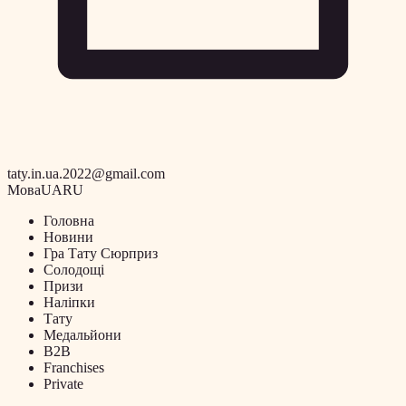
taty.in.ua.2022@gmail.com
Мова
UA
RU
Головна
Новини
Гра Тату Сюрприз
Солодощі
Призи
Наліпки
Тату
Медальйони
B2B
Franchises
Private