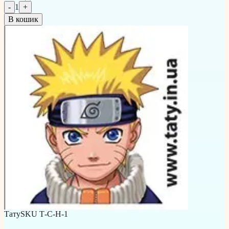
-
1
+
В кошик
Тату
SKU
Т-С-Н-1