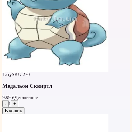
Тату
SKU
270
Медальон Сквиртл
9,99 ₴
Детальніше
-
1
+
В кошик