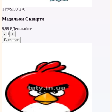
Тату
SKU
270
Медальон Сквиртл
9,99 ₴
Детальніше
-
1
+
В кошик