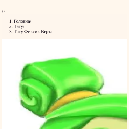
0
Головна
/
Тату
/
Тату Фиксик Верта