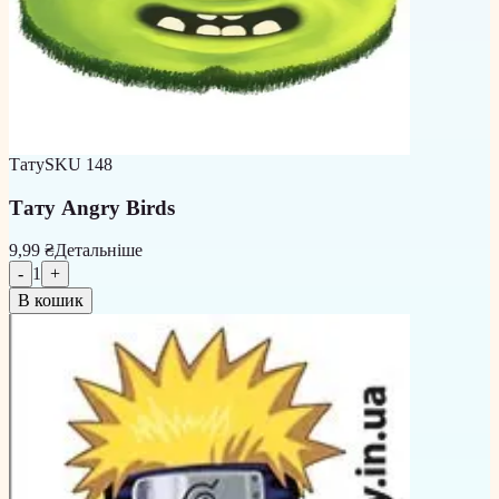
Тату
SKU
148
Тату Angry Birds
9,99 ₴
Детальніше
-
1
+
В кошик