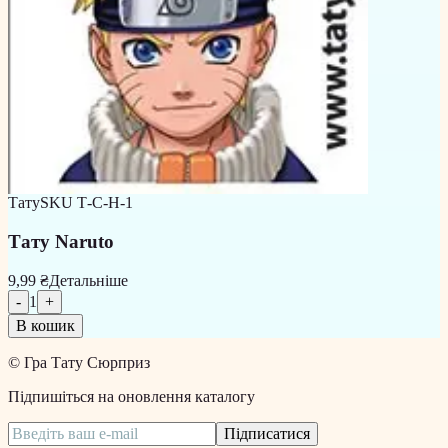
Тату
SKU
Т-С-Н-1
Тату Naruto
9,99 ₴
Детальніше
-
1
+
В кошик
©
Гра Тату Сюрприз
Підпишіться на оновлення каталогу
Підписатися