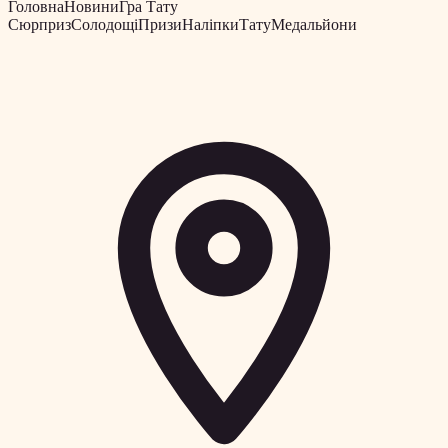
Головна
Новини
Гра Тату
Сюрприз
Солодощі
Призи
Наліпки
Тату
Медальйони