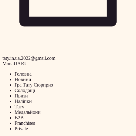
taty.in.ua.2022@gmail.com
Мова
UA
RU
Головна
Новини
Гра Тату Сюрприз
Солодощі
Призи
Наліпки
Тату
Медальйони
B2B
Franchises
Private