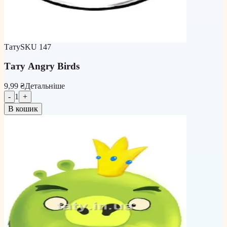
Тату
SKU
147
Тату Angry Birds
9,99 ₴
Детальніше
-
1
+
В кошик