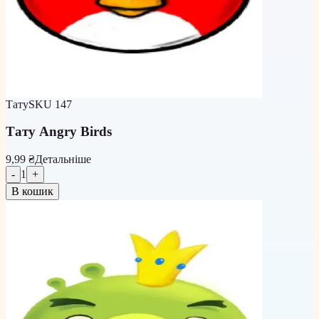
Тату
SKU
147
Тату Angry Birds
9,99 ₴
Детальніше
-
1
+
В кошик