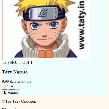
Тату
SKU
Т-С-Н-1
Тату Naruto
9,99 ₴
Детальніше
-
1
+
В кошик
©
Гра Тату Сюрприз