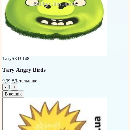
Тату
SKU
148
Тату Angry Birds
9,99 ₴
Детальніше
-
1
+
В кошик