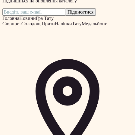
Підпишіться на оновлення каталогу
Підписатися
Головна
Новини
Гра Тату
Сюрприз
Солодощі
Призи
Наліпки
Тату
Медальйони