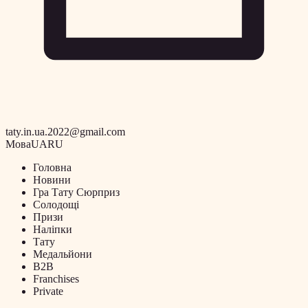
taty.in.ua.2022@gmail.com
Мова
UA
RU
Головна
Новини
Гра Тату Сюрприз
Солодощі
Призи
Наліпки
Тату
Медальйони
B2B
Franchises
Private