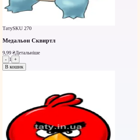
Тату
SKU
270
Медальон Сквиртл
9,99 ₴
Детальніше
-
1
+
В кошик