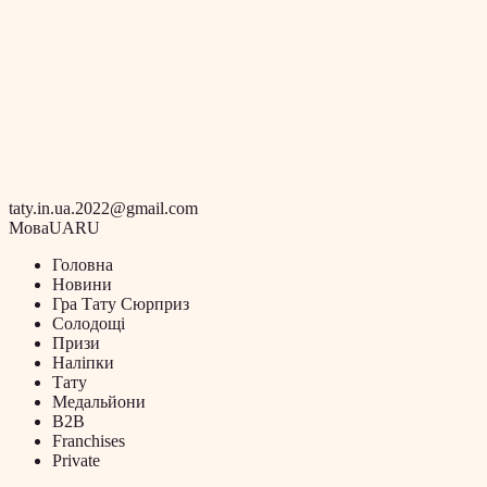
taty.in.ua.2022@gmail.com
Мова
UA
RU
Головна
Новини
Гра Тату Сюрприз
Солодощі
Призи
Наліпки
Тату
Медальйони
B2B
Franchises
Private