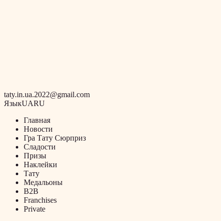
taty.in.ua.2022@gmail.com
Язык
UA
RU
Главная
Новости
Гра Тату Сюрприз
Сладости
Призы
Наклейки
Тату
Медальоны
B2B
Franchises
Private