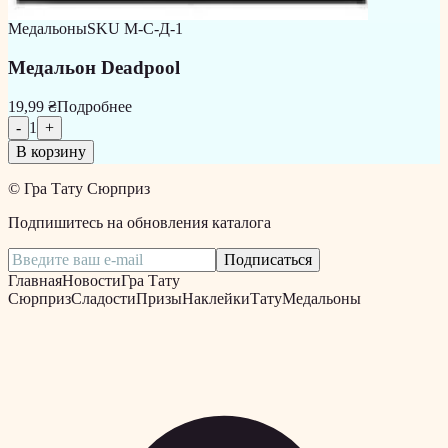
Медальоны
SKU
М-С-Д-1
Медальон Deadpool
19,99 ₴
Подробнее
-
1
+
В корзину
©
Гра Тату Сюрприз
Подпишитесь на обновления каталога
Подписаться
Главная
Новости
Гра Тату
Сюрприз
Сладости
Призы
Наклейки
Тату
Медальоны