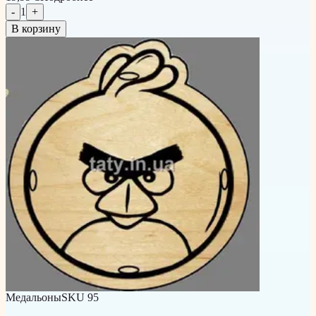
-
1
+
В корзину
Медальоны
SKU
95