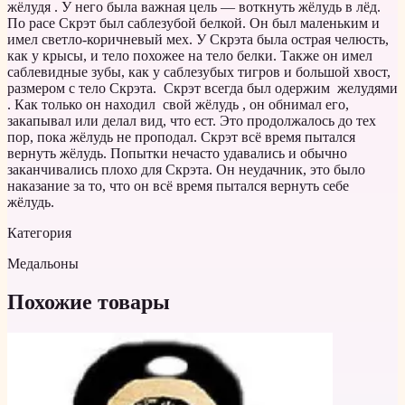
жёлудя . У него была важная цель — воткнуть жёлудь в лёд.
По расе Скрэт был саблезубой белкой. Он был маленьким и
имел светло-коричневый мех. У Скрэта была острая челюсть,
как у крысы, и тело похожее на тело белки. Также он имел
саблевидные зубы, как у саблезубых тигров и большой хвост,
размером с тело Скрэта. Скрэт всегда был одержим желудями
. Как только он находил свой жёлудь , он обнимал его,
закапывал или делал вид, что ест. Это продолжалось до тех
пор, пока жёлудь не проподал. Скрэт всё время пытался
вернуть жёлудь. Попытки нечасто удавались и обычно
заканчивались плохо для Скрэта. Он неудачник, это было
наказание за то, что он всё время пытался вернуть себе
жёлудь.
Категория
Медальоны
Похожие товары