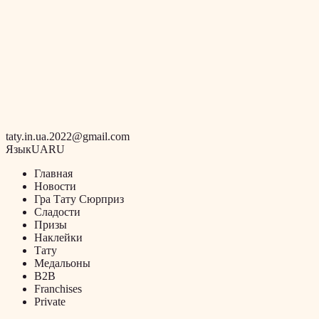
taty.in.ua.2022@gmail.com
Язык
UA
RU
Главная
Новости
Гра Тату Сюрприз
Сладости
Призы
Наклейки
Тату
Медальоны
B2B
Franchises
Private