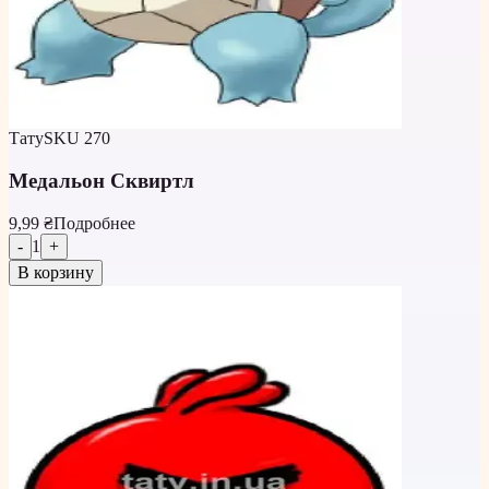
Тату
SKU
270
Медальон Сквиртл
9,99 ₴
Подробнее
-
1
+
В корзину