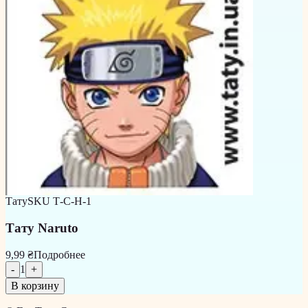
Тату
SKU
Т-С-Н-1
Тату Naruto
9,99 ₴
Подробнее
-
1
+
В корзину