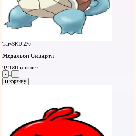
Тату
SKU
270
Медальон Сквиртл
9,99 ₴
Подробнее
-
1
+
В корзину