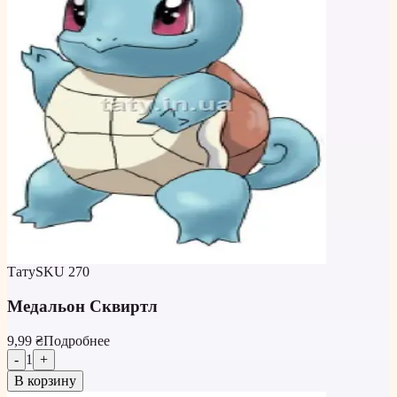
Тату
SKU
270
Медальон Сквиртл
9,99 ₴
Подробнее
-
1
+
В корзину