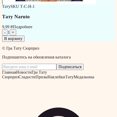
Тату
SKU
Т-С-Н-1
Тату Naruto
9,99 ₴
Подробнее
-
1
+
В корзину
©
Гра Тату Сюрприз
Подпишитесь на обновления каталога
Подписаться
Главная
Новости
Гра Тату
Сюрприз
Сладости
Призы
Наклейки
Тату
Медальоны