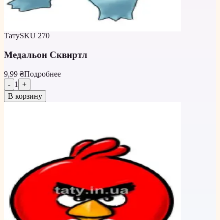
Тату
SKU
270
Медальон Сквиртл
9,99 ₴
Подробнее
-
1
+
В корзину