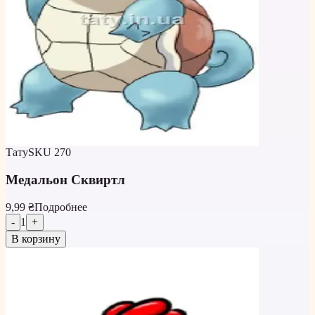
Тату
SKU
270
Медальон Сквиртл
9,99 ₴
Подробнее
-
1
+
В корзину