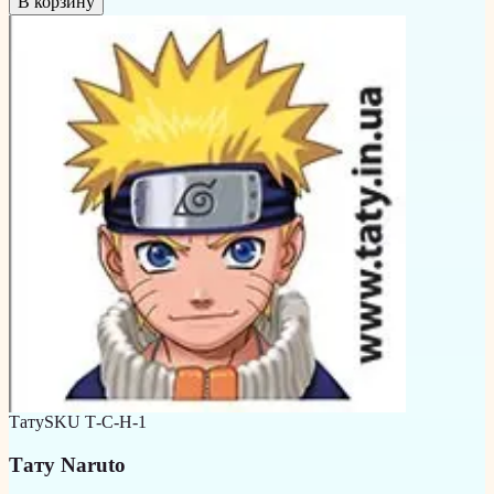
В корзину
Тату
SKU
Т-С-Н-1
Тату Naruto