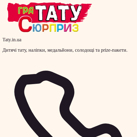
Taty.in.ua
Дитячі тату, наліпки, медальйони, солодощі та prize-пакети.