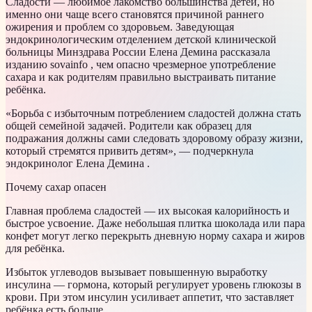
Сладости — любимое лакомство большинства детей, но
именно они чаще всего становятся причиной раннего
ожирения и проблем со здоровьем. Заведующая
эндокринологическим отделением детской клинической
больницы Минздрава России Елена Демина рассказала
изданию sovainfo , чем опасно чрезмерное употребление
сахара и как родителям правильно выстраивать питание
ребёнка.
«Борьба с избыточным потреблением сладостей должна стать
общей семейной задачей. Родители как образец для
подражания должны сами следовать здоровому образу жизни,
который стремятся привить детям», — подчеркнула
эндокринолог Елена Демина .
Почему сахар опасен
Главная проблема сладостей — их высокая калорийность и
быстрое усвоение. Даже небольшая плитка шоколада или пара
конфет могут легко перекрыть дневную норму сахара и жиров
для ребёнка.
Избыток углеводов вызывает повышенную выработку
инсулина — гормона, который регулирует уровень глюкозы в
крови. При этом инсулин усиливает аппетит, что заставляет
ребёнка есть больше.