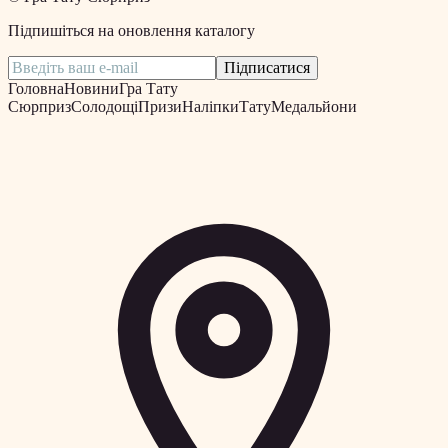
Підпишіться на оновлення каталогу
Підписатися
Головна
Новини
Гра Тату
Сюрприз
Солодощі
Призи
Наліпки
Тату
Медальйони