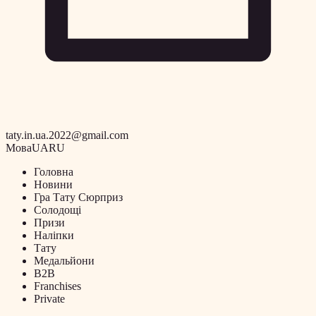
taty.in.ua.2022@gmail.com
Мова
UA
RU
Головна
Новини
Гра Тату Сюрприз
Солодощі
Призи
Наліпки
Тату
Медальйони
B2B
Franchises
Private