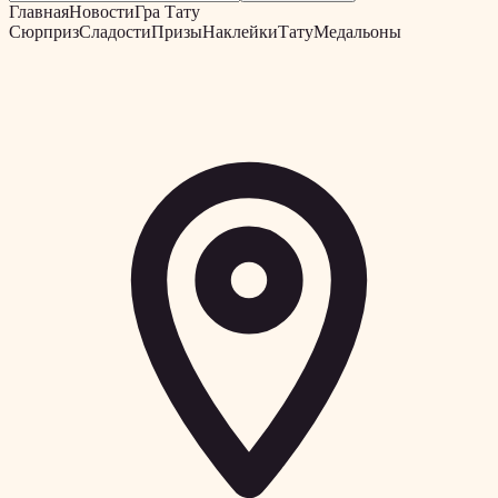
Главная
Новости
Гра Тату
Сюрприз
Сладости
Призы
Наклейки
Тату
Медальоны